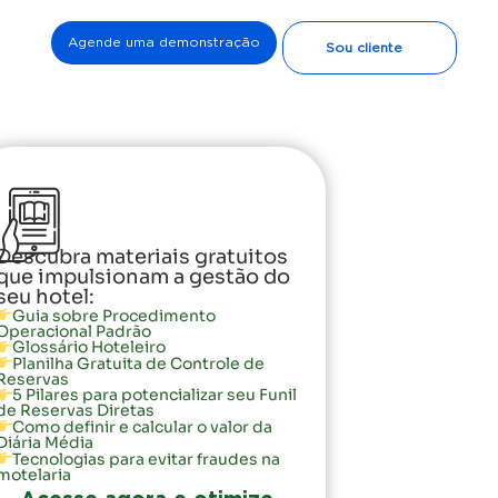
Agende uma demonstração
Sou cliente
Descubra materiais gratuitos
que impulsionam a gestão do
seu hotel:
Guia sobre Procedimento
Operacional Padrão
Glossário Hoteleiro
Planilha Gratuita de Controle de
Reservas
5 Pilares para potencializar seu Funil
de Reservas Diretas
Como definir e calcular o valor da
Diária Média
Tecnologias para evitar fraudes na
motelaria