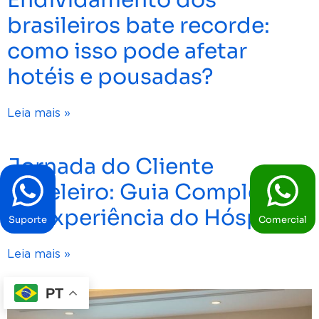
brasileiros bate recorde:
como isso pode afetar
hotéis e pousadas?
Leia mais »
Jornada do Cliente
Hoteleiro: Guia Completo
da Experiência do Hóspede
Suporte
Comercial
Leia mais »
PT